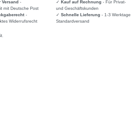
r Versand
-
✓
Kauf auf Rechnung
- Für Privat-
t mit Deutsche Post
und Geschäftskunden
ckgaberecht
-
✓
Schnelle Lieferung
- 1-3 Werktage
tes Widerrufsrecht
Standardversand
t.