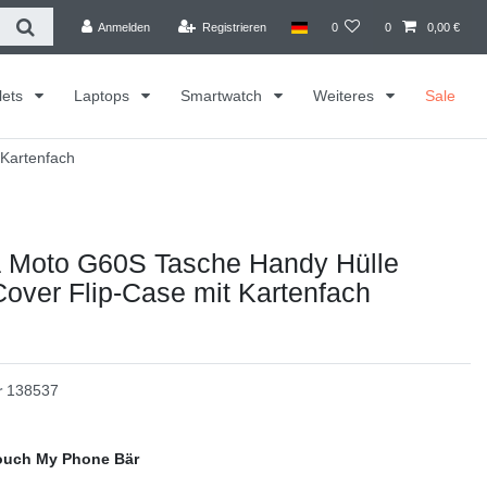
Anmelden
Registrieren
0
0
0,00 €
lets
Laptops
Smartwatch
Weiteres
Sale
 Kartenfach
a Moto G60S Tasche Handy Hülle
over Flip-Case mit Kartenfach
r
138537
ouch My Phone Bär