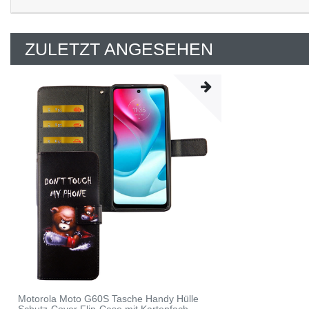
ZULETZT ANGESEHEN
Motorola Moto G60S Tasche Handy Hülle
Schutz-Cover Flip-Case mit Kartenfach