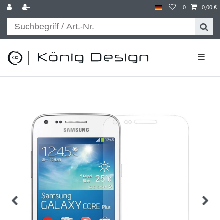
0
0,00 €
☰