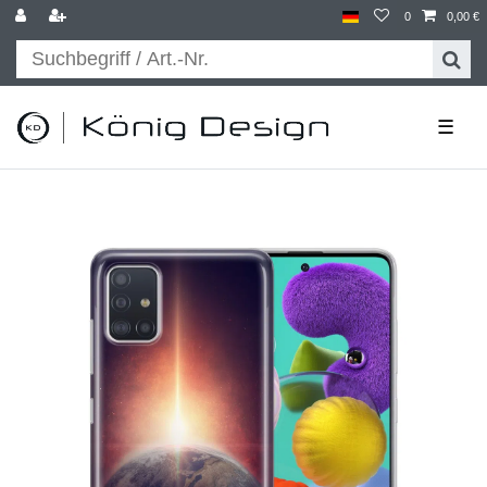
0
0,00 €
☰