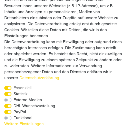
Besucher:innen unserer Webseite (z.B. IP-Adresse), um z.B.
Inhalte und Anzeigen zu personalisieren, Medien von
Drittanbietern einzubinden oder Zugriffe auf unsere Website zu
analysieren. Die Datenverarbeitung erfolgt erst durch gesetzte
Cookies. Wir teilen diese Daten mit Dritten, die wir in den
Einstellungen benennen.
Die Datenverarbeitung kann mit Einwilligung oder aufgrund eines
Versandpartner
berechtigten Interesses erfolgen. Die Zustimmung kann erteilt
oder abgelehnt werden. Es besteht das Recht, nicht einzuwilligen
und die Einwilligung zu einem späteren Zeitpunkt zu ändern oder
zu widerrufen. Weitere Informationen zur Verwendung
personenbezogener Daten und den Diensten erklären wir in
unserer
Daten­schutz­erklärung
.
Service & Kontakt
Essenziell
Statistik
Externe Medien
Rufen Sie uns an unter:
DHL Wunschzustellung
0375 - 21459172
PayPal
Funktional
Weitere Einstellungen