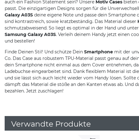
auch ein Fashion Statement sein? Unsere
Motiv Cases
bieten 
passt. Die einzigartigen Designs sorgen für die Unverwechse
Galaxy A03S
deine eigene Note und passe dein Smartphone de
sind kontrastreich, sowie kratzbeständig. Das Material dieser
schmutzabweisend. So liegt es optimal in der Hand und unte
Samsung Galaxy A03S
. Verleih deinem Handy jetzt einen co
und bestellen!
Finde Deinen Stil! Und schütze Dein
Smartphone
mit der unv
Co. Das Case aus robustem TPU-Material passt genau auf dein
dein Smartphone nicht einmal aus dem Cover entnehmen, da a
Ladebuchse eingearbeitet sind. Dank flexiblem Material ist 
und sie lässt sich auch leicht wieder vom Handy lösen. Sollte 
dämpft das Material die stöße an den Kanten etwas ab. Und d
bezahlen. Jetzt zuschlagen!
Verwandte Produkte