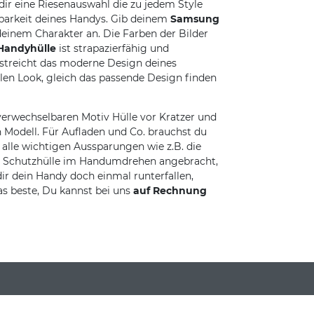
dir eine Riesenauswahl die zu jedem Style
lbarkeit deines Handys. Gib deinem
Samsung
inem Charakter an. Die Farben der Bilder
Handyhülle
ist strapazierfähig und
rstreicht das moderne Design deines
olen Look, gleich das passende Design finden
erwechselbaren Motiv Hülle vor Kratzer und
 Modell. Für Aufladen und Co. brauchst du
lle wichtigen Aussparungen wie z.B. die
die Schutzhülle im Handumdrehen angebracht,
dir dein Handy doch einmal runterfallen,
as beste, Du kannst bei uns
auf Rechnung