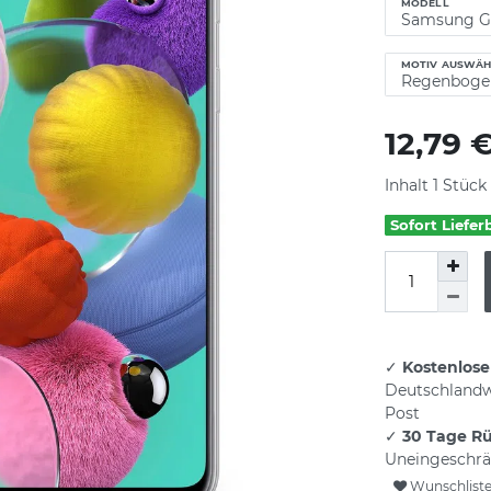
MODELL
MOTIV AUSWÄH
12,79 
Inhalt
1
Stück
Sofort Liefer
✓
Kostenlose
Deutschlandw
Post
✓
30 Tage R
Uneingeschrä
Wunschlist