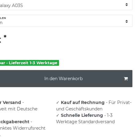
LEN
*
€
bar · Lieferzeit 1-3 Werktage
In den Warenkorb
r Versand
-
✓
Kauf auf Rechnung
- Für Privat-
eit mit Deutsche
und Geschäftskunden
✓
Schnelle Lieferung
- 1-3
ückgaberecht
-
Werktage Standardversand
nktes Widerrufsrecht
e