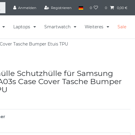
Anmelden
Registrieren
0
0
0,00 €
s
Laptops
Smartwatch
Weiteres
Sale
 Cover Tasche Bumper Etuis TPU
ülle Schutzhülle für Samsung
 A03s Case Cover Tasche Bumper
PU
er