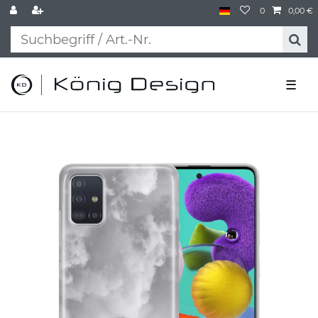
0
0,00 €
☰