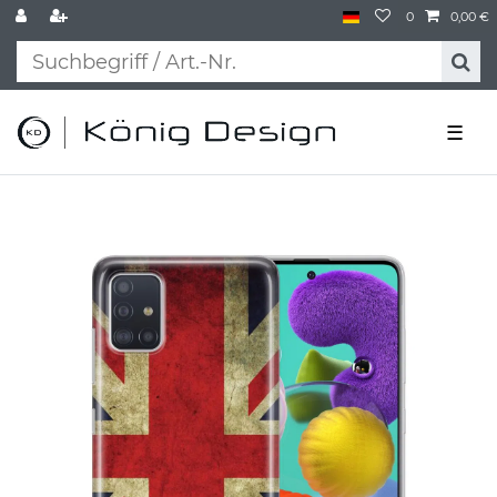
0
0,00 €
☰