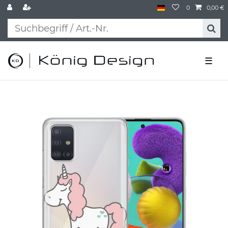
0
0,00 €
☰