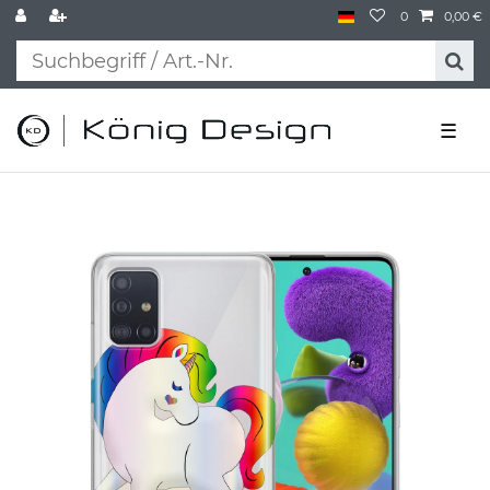
0
0,00 €
☰