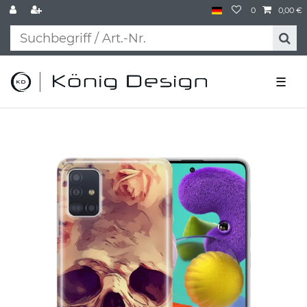
0
0,00 €
☰