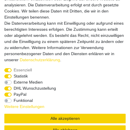
analysieren. Die Datenverarbeitung erfolgt erst durch gesetzte
Cookies. Wir teilen diese Daten mit Dritten, die wir in den
Einstellungen benennen.
Die Datenverarbeitung kann mit Einwilligung oder aufgrund eines
Versandpartner
berechtigten Interesses erfolgen. Die Zustimmung kann erteilt
oder abgelehnt werden. Es besteht das Recht, nicht einzuwilligen
und die Einwilligung zu einem späteren Zeitpunkt zu ändern oder
zu widerrufen. Weitere Informationen zur Verwendung
personenbezogener Daten und den Diensten erklären wir in
unserer
Daten­schutz­erklärung
.
Service & Kontakt
Essenziell
Statistik
Externe Medien
Rufen Sie uns an unter:
DHL Wunschzustellung
0375 - 21459172
PayPal
Funktional
Weitere Einstellungen
|
|
|
Widerrufsrecht
Datenschutzerklärung
AGB
Impressum
Alle akzeptieren
Copyright by König Design