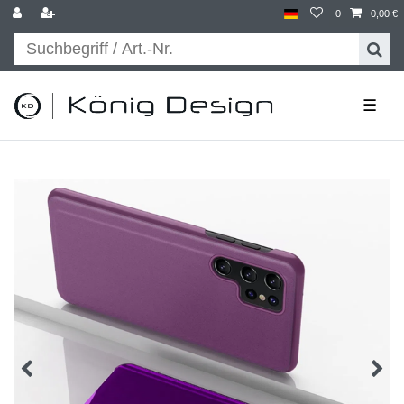
0
0,00 €
☰