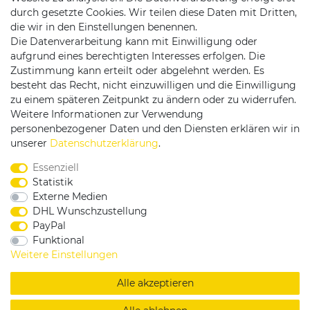
durch gesetzte Cookies. Wir teilen diese Daten mit Dritten,
die wir in den Einstellungen benennen.
Die Datenverarbeitung kann mit Einwilligung oder
Versandpartner
aufgrund eines berechtigten Interesses erfolgen. Die
Zustimmung kann erteilt oder abgelehnt werden. Es
besteht das Recht, nicht einzuwilligen und die Einwilligung
zu einem späteren Zeitpunkt zu ändern oder zu widerrufen.
Weitere Informationen zur Verwendung
personenbezogener Daten und den Diensten erklären wir in
Service & Kontakt
unserer
Daten­schutz­erklärung
.
Essenziell
Rufen Sie uns an unter:
Statistik
0375 - 21459172
Externe Medien
DHL Wunschzustellung
PayPal
Funktional
|
|
|
Widerrufsrecht
Datenschutzerklärung
AGB
Weitere Einstellungen
Impressum
Alle akzeptieren
Copyright by König Design