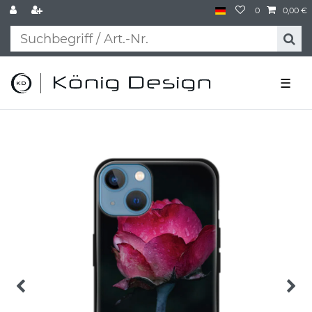
0
0,00 €
☰