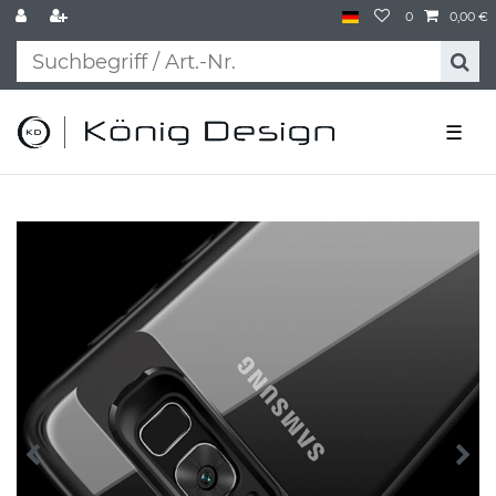
0
0,00 €
☰