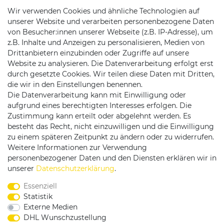
Wir verwenden Cookies und ähnliche Technologien auf
unserer Website und verarbeiten personenbezogene Daten
von Besucher:innen unserer Webseite (z.B. IP-Adresse), um
z.B. Inhalte und Anzeigen zu personalisieren, Medien von
Drittanbietern einzubinden oder Zugriffe auf unsere
Website zu analysieren. Die Datenverarbeitung erfolgt erst
durch gesetzte Cookies. Wir teilen diese Daten mit Dritten,
die wir in den Einstellungen benennen.
Die Datenverarbeitung kann mit Einwilligung oder
Versandpartner
aufgrund eines berechtigten Interesses erfolgen. Die
Zustimmung kann erteilt oder abgelehnt werden. Es
besteht das Recht, nicht einzuwilligen und die Einwilligung
zu einem späteren Zeitpunkt zu ändern oder zu widerrufen.
Weitere Informationen zur Verwendung
personenbezogener Daten und den Diensten erklären wir in
Service & Kontakt
unserer
Daten­schutz­erklärung
.
Essenziell
Rufen Sie uns an unter:
Statistik
0375 - 21459172
Externe Medien
DHL Wunschzustellung