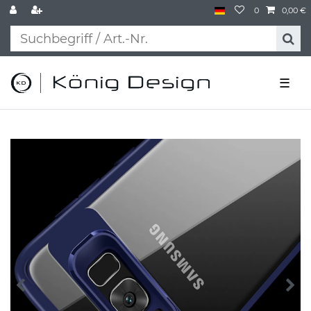
0
0,00 €
☰