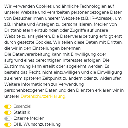
Wir verwenden Cookies und ähnliche Technologien auf
unserer Website und verarbeiten personenbezogene Daten
von Besucher:innen unserer Webseite (z.B. IP-Adresse), um
z.B. Inhalte und Anzeigen zu personalisieren, Medien von
Drittanbietern einzubinden oder Zugriffe auf unsere
Website zu analysieren. Die Datenverarbeitung erfolgt erst
durch gesetzte Cookies. Wir teilen diese Daten mit Dritten,
die wir in den Einstellungen benennen.
Die Datenverarbeitung kann mit Einwilligung oder
Versandpartner
aufgrund eines berechtigten Interesses erfolgen. Die
Zustimmung kann erteilt oder abgelehnt werden. Es
besteht das Recht, nicht einzuwilligen und die Einwilligung
zu einem späteren Zeitpunkt zu ändern oder zu widerrufen.
Weitere Informationen zur Verwendung
personenbezogener Daten und den Diensten erklären wir in
Service & Kontakt
unserer
Daten­schutz­erklärung
.
Essenziell
Rufen Sie uns an unter:
Statistik
0375 - 21459172
Externe Medien
DHL Wunschzustellung