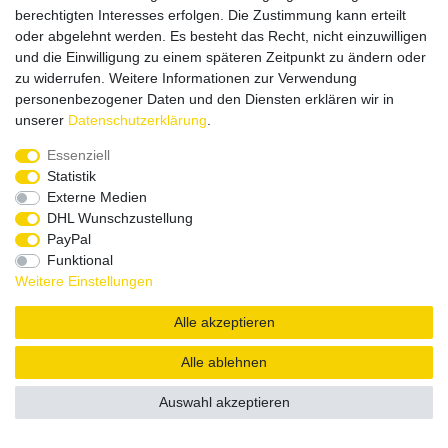
Versandpartner
berechtigten Interesses erfolgen. Die Zustimmung kann erteilt
oder abgelehnt werden. Es besteht das Recht, nicht einzuwilligen
und die Einwilligung zu einem späteren Zeitpunkt zu ändern oder
zu widerrufen. Weitere Informationen zur Verwendung
personenbezogener Daten und den Diensten erklären wir in
unserer
Daten­schutz­erklärung
.
Service & Kontakt
Essenziell
Statistik
Externe Medien
Rufen Sie uns an unter:
DHL Wunschzustellung
0375 - 21459172
PayPal
Funktional
Weitere Einstellungen
|
|
|
Widerrufsrecht
Datenschutzerklärung
AGB
Impressum
Alle akzeptieren
Copyright by König Design
Alle ablehnen
DESIGNED BY
KS-COMMERCE
Auswahl akzeptieren