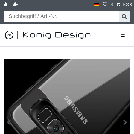
0
0,00 €
☰