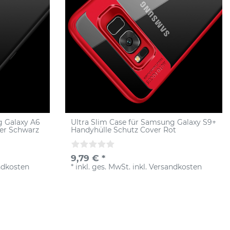
g Galaxy A6
Ultra Slim Case für Samsung Galaxy S9+
ver Schwarz
Handyhülle Schutz Cover Rot
9,79 € *
ndkosten
*
inkl. ges. MwSt.
inkl.
Versandkosten