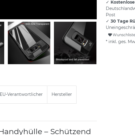
✓
Kostenlose
Deutschlandw
Post
✓
30 Tage R
Uneingeschrä
Wunschlist
* inkl. ges. Mw
EU-Verantwortlicher
Hersteller
Handyhülle – Schützend