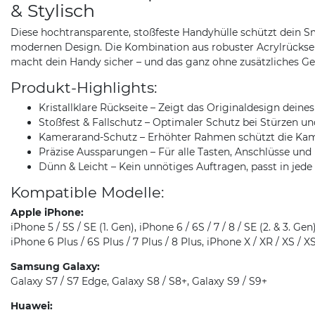
& Stylisch
Diese hochtransparente, stoßfeste Handyhülle schützt dein S
modernen Design. Die Kombination aus robuster Acrylrück
macht dein Handy sicher – und das ganz ohne zusätzliches Ge
Produkt-Highlights:
Kristallklare Rückseite – Zeigt das Originaldesign deine
Stoßfest & Fallschutz – Optimaler Schutz bei Stürzen un
Kamerarand-Schutz – Erhöhter Rahmen schützt die Kam
Präzise Aussparungen – Für alle Tasten, Anschlüsse und
Dünn & Leicht – Kein unnötiges Auftragen, passt in jede
Kompatible Modelle:
Apple iPhone:
iPhone 5 / 5S / SE (1. Gen), iPhone 6 / 6S / 7 / 8 / SE (2. & 3. Gen)
iPhone 6 Plus / 6S Plus / 7 Plus / 8 Plus, iPhone X / XR / XS / 
Samsung Galaxy:
Galaxy S7 / S7 Edge, Galaxy S8 / S8+, Galaxy S9 / S9+
Huawei: