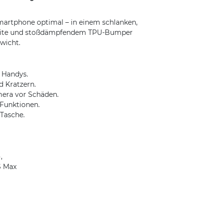
martphone optimal – in einem schlanken,
seite und stoßdämpfendem TPU-Bumper
wicht.
s Handys.
d Kratzern.
era vor Schäden.
 Funktionen.
 Tasche.
,
XS Max