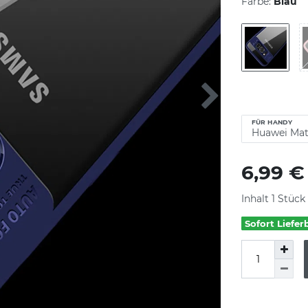
Farbe:
Blau
FÜR HANDY
6,99 
Inhalt
1
Stück
Sofort Liefer