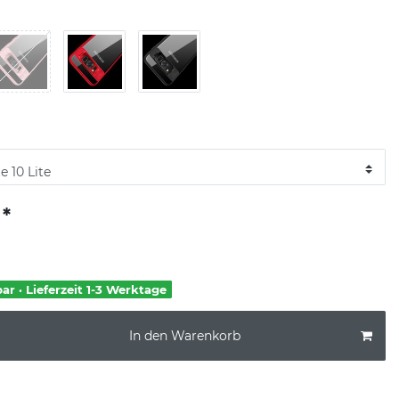
*
€
bar · Lieferzeit 1-3 Werktage
In den Warenkorb