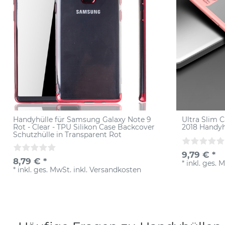
Handyhülle für Samsung Galaxy Note 9
Ultra Slim 
Rot - Clear - TPU Silikon Case Backcover
2018 Handyh
Schutzhülle in Transparent Rot
9,79 € *
8,79 € *
*
inkl. ges. 
*
inkl. ges. MwSt.
inkl.
Versandkosten