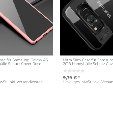
Case für Samsung Galaxy A6
Ultra Slim Case für Samsun
ülle Schutz Cover Rose
2018 Handyhülle Schutz Co
9,79 € *
MwSt.
inkl.
Versandkosten
*
inkl. ges. MwSt.
inkl.
Versa