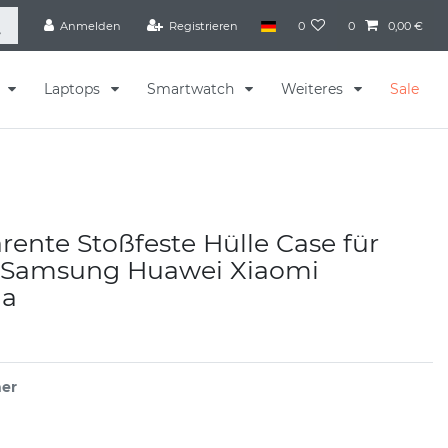
Anmelden
Registrieren
0
0
0,00 €
s
Laptops
Smartwatch
Weiteres
Sale
rente Stoßfeste Hülle Case für
 Samsung Huawei Xiaomi
la
er