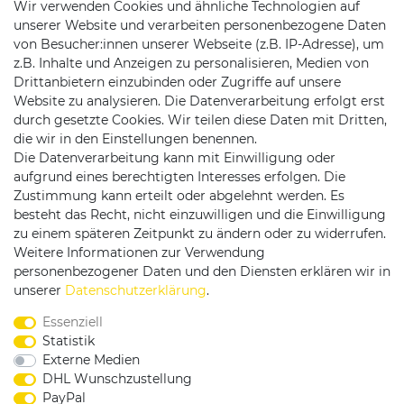
Wir verwenden Cookies und ähnliche Technologien auf
unserer Website und verarbeiten personenbezogene Daten
von Besucher:innen unserer Webseite (z.B. IP-Adresse), um
z.B. Inhalte und Anzeigen zu personalisieren, Medien von
Drittanbietern einzubinden oder Zugriffe auf unsere
Website zu analysieren. Die Datenverarbeitung erfolgt erst
durch gesetzte Cookies. Wir teilen diese Daten mit Dritten,
die wir in den Einstellungen benennen.
Die Datenverarbeitung kann mit Einwilligung oder
Versandpartner
aufgrund eines berechtigten Interesses erfolgen. Die
Zustimmung kann erteilt oder abgelehnt werden. Es
besteht das Recht, nicht einzuwilligen und die Einwilligung
zu einem späteren Zeitpunkt zu ändern oder zu widerrufen.
Weitere Informationen zur Verwendung
personenbezogener Daten und den Diensten erklären wir in
Service & Kontakt
unserer
Daten­schutz­erklärung
.
Essenziell
Rufen Sie uns an unter:
Statistik
0375 - 21459172
Externe Medien
DHL Wunschzustellung
PayPal