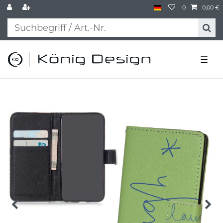
0
0,00 €
☰