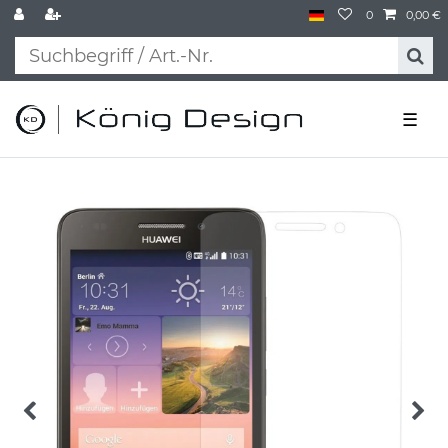
0
0,00 €
☰