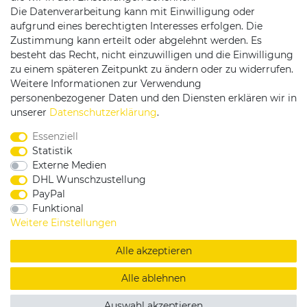
Die Datenverarbeitung kann mit Einwilligung oder
aufgrund eines berechtigten Interesses erfolgen. Die
Versandpartner
Zustimmung kann erteilt oder abgelehnt werden. Es
besteht das Recht, nicht einzuwilligen und die Einwilligung
zu einem späteren Zeitpunkt zu ändern oder zu widerrufen.
Weitere Informationen zur Verwendung
personenbezogener Daten und den Diensten erklären wir in
unserer
Daten­schutz­erklärung
.
Service & Kontakt
Essenziell
Statistik
Externe Medien
Rufen Sie uns an unter:
DHL Wunschzustellung
0375 - 21459172
PayPal
Funktional
Weitere Einstellungen
|
|
|
Widerrufsrecht
Datenschutzerklärung
AGB
Impressum
Alle akzeptieren
Copyright by König Design
Alle ablehnen
DESIGNED BY
KS-COMMERCE
Auswahl akzeptieren