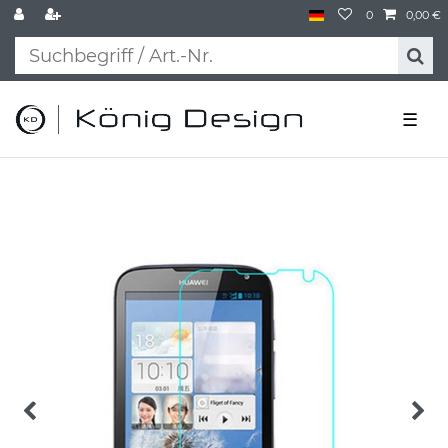
0
0,00 €
☰