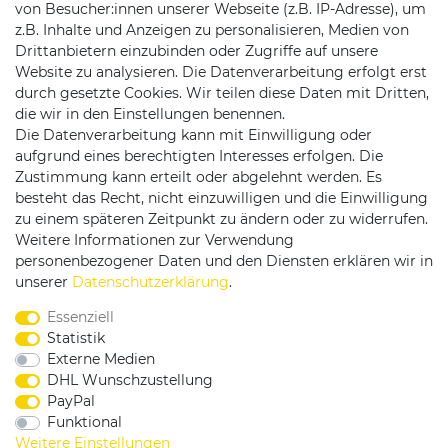
von Besucher:innen unserer Webseite (z.B. IP-Adresse), um
z.B. Inhalte und Anzeigen zu personalisieren, Medien von
Drittanbietern einzubinden oder Zugriffe auf unsere
Website zu analysieren. Die Datenverarbeitung erfolgt erst
durch gesetzte Cookies. Wir teilen diese Daten mit Dritten,
die wir in den Einstellungen benennen.
Die Datenverarbeitung kann mit Einwilligung oder
Versandpartner
aufgrund eines berechtigten Interesses erfolgen. Die
Zustimmung kann erteilt oder abgelehnt werden. Es
besteht das Recht, nicht einzuwilligen und die Einwilligung
zu einem späteren Zeitpunkt zu ändern oder zu widerrufen.
Weitere Informationen zur Verwendung
personenbezogener Daten und den Diensten erklären wir in
Service & Kontakt
unserer
Daten­schutz­erklärung
.
Essenziell
Rufen Sie uns an unter:
Statistik
0375 - 21459172
Externe Medien
DHL Wunschzustellung
PayPal
Funktional
|
|
|
Widerrufsrecht
Datenschutzerklärung
AGB
Weitere Einstellungen