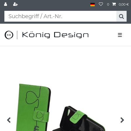
0
0,00 €
☰