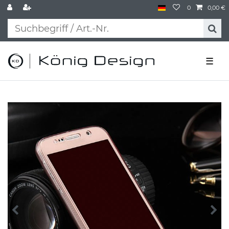
0
0,00 €
☰