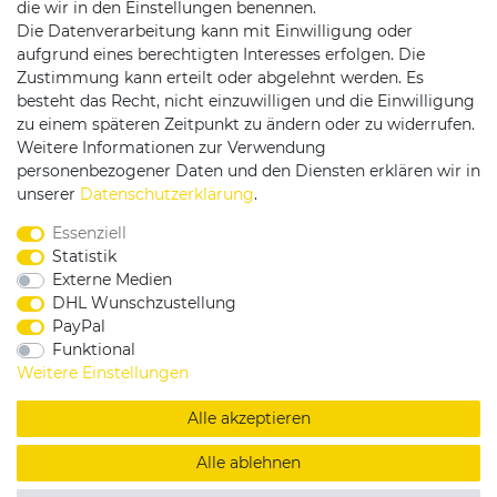
die wir in den Einstellungen benennen.
Die Datenverarbeitung kann mit Einwilligung oder
Versandpartner
aufgrund eines berechtigten Interesses erfolgen. Die
Zustimmung kann erteilt oder abgelehnt werden. Es
besteht das Recht, nicht einzuwilligen und die Einwilligung
zu einem späteren Zeitpunkt zu ändern oder zu widerrufen.
Weitere Informationen zur Verwendung
personenbezogener Daten und den Diensten erklären wir in
Service & Kontakt
unserer
Daten­schutz­erklärung
.
Essenziell
Rufen Sie uns an unter:
Statistik
0375 - 21459172
Externe Medien
DHL Wunschzustellung
PayPal
Funktional
|
|
|
Widerrufsrecht
Datenschutzerklärung
AGB
Weitere Einstellungen
Impressum
Alle akzeptieren
Copyright by König Design
Alle ablehnen
DESIGNED BY
KS-COMMERCE