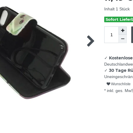
Inhalt
1
Stück
Sofort Liefer
Kostenlose
✓
Deutschlandwei
30 Tage R
✓
Uneingeschränk
Wunschliste
* inkl. ges. MwS