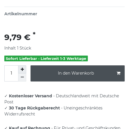
Artikelnummer
*
9,79 €
Inhalt
1
Stück
Sofort Lieferbar · Lieferzeit 1-3 Werktage
In den Warenkorb
✓
Kostenloser Versand
- Deutschlandweit mit Deutsche
Post
✓
30 Tage Rückgaberecht
- Uneingeschränktes
Widerrufsrecht
✓
Kauf auf Rechnung
- Für Privat- und Geschäftskunden