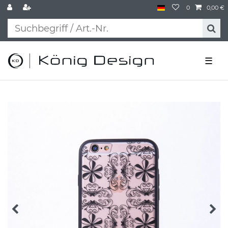
0
0,00 €
☰