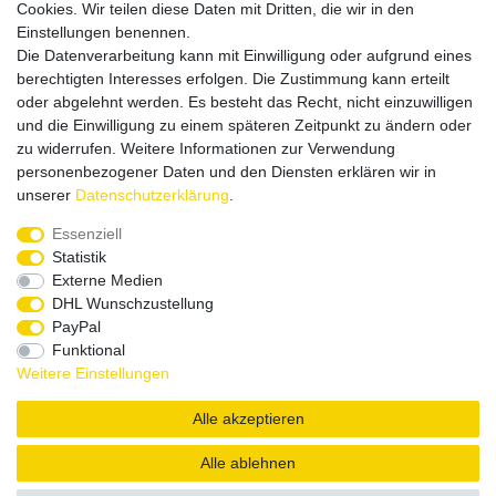
Cookies. Wir teilen diese Daten mit Dritten, die wir in den
Einstellungen benennen.
Die Datenverarbeitung kann mit Einwilligung oder aufgrund eines
Versandpartner
berechtigten Interesses erfolgen. Die Zustimmung kann erteilt
oder abgelehnt werden. Es besteht das Recht, nicht einzuwilligen
und die Einwilligung zu einem späteren Zeitpunkt zu ändern oder
zu widerrufen. Weitere Informationen zur Verwendung
personenbezogener Daten und den Diensten erklären wir in
unserer
Daten­schutz­erklärung
.
Service & Kontakt
Essenziell
Statistik
Externe Medien
Rufen Sie uns an unter:
DHL Wunschzustellung
0375 - 21459172
PayPal
Funktional
Weitere Einstellungen
|
|
|
Widerrufsrecht
Datenschutzerklärung
AGB
Impressum
Alle akzeptieren
Copyright by König Design
Alle ablehnen
DESIGNED BY
KS-COMMERCE