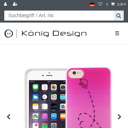
0
0,00 €
☰