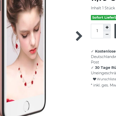
Inhalt
1
Stück
Sofort Liefer
✓
Kostenlose
Deutschlandw
Post
✓
30 Tage R
Uneingeschrä
Wunschlist
* inkl. ges. Mw