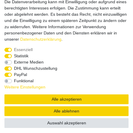
Die Datenverarbeitung kann mit Einwilligung oder aufgrund eines
Versandpartner
berechtigten Interesses erfolgen. Die Zustimmung kann erteilt
oder abgelehnt werden. Es besteht das Recht, nicht einzuwilligen
und die Einwilligung zu einem späteren Zeitpunkt zu ändern oder
zu widerrufen. Weitere Informationen zur Verwendung
personenbezogener Daten und den Diensten erklären wir in
unserer
Daten­schutz­erklärung
.
Service & Kontakt
Essenziell
Statistik
Externe Medien
Rufen Sie uns an unter:
DHL Wunschzustellung
0375 - 21459172
PayPal
Funktional
Weitere Einstellungen
|
|
|
Widerrufsrecht
Datenschutzerklärung
AGB
Impressum
Alle akzeptieren
Copyright by König Design
Alle ablehnen
DESIGNED BY
KS-COMMERCE
Auswahl akzeptieren