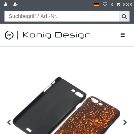
0
0,00 €
☰