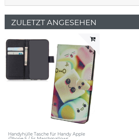
ZULETZT ANGESEHEN
Handyhülle Tasche für Handy Apple
iPhone 5 / 5s Marshmallows