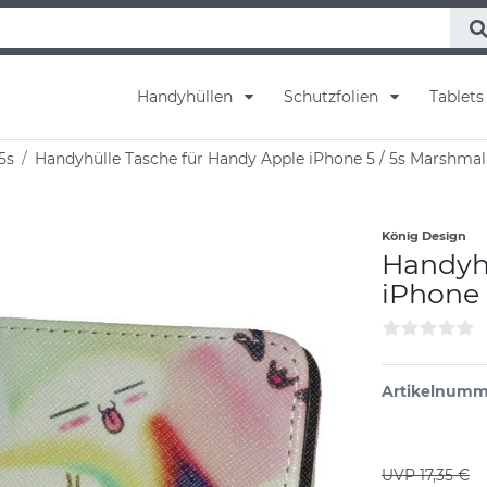
Handyhüllen
Schutzfolien
Tablet
5s
Handyhülle Tasche für Handy Apple iPhone 5 / 5s Marshma
König Design
Handyhü
iPhone 
Artikelnum
UVP 17,35 €