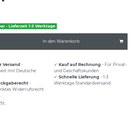
*
€
bar · Lieferzeit 1-3 Werktage
In den Warenkorb
r Versand
-
✓
Kauf auf Rechnung
- Für Privat-
eit mit Deutsche
und Geschäftskunden
✓
Schnelle Lieferung
- 1-3
ückgaberecht
-
Werktage Standardversand
nktes Widerrufsrecht
e
St.