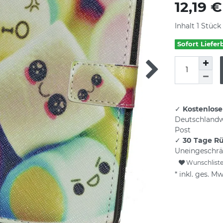
12,19 
Inhalt
1
Stück
Sofort Liefer
✓
Kostenlose
Deutschlandw
Post
✓
30 Tage R
Uneingeschrä
Wunschlist
* inkl. ges. Mw