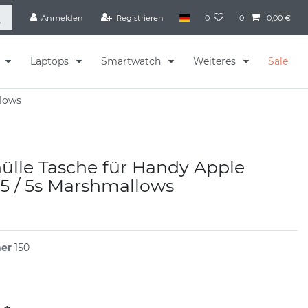
Anmelden
Registrieren
0
0
0,00 €
s
Laptops
Smartwatch
Weiteres
Sale
llows
lle Tasche für Handy Apple
5 / 5s Marshmallows
mer
150