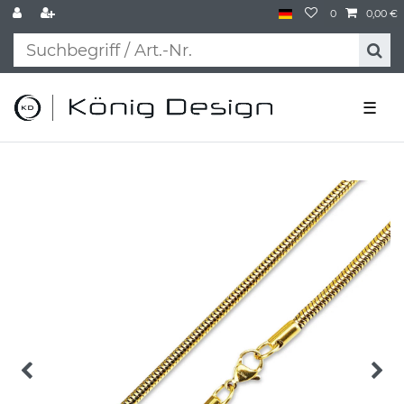
0
0,00 €
☰