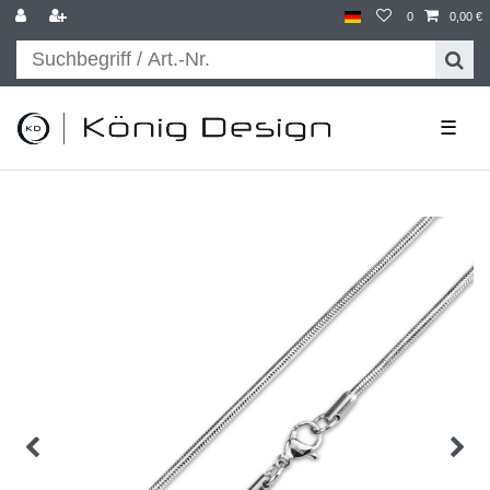
0
0,00 €
☰