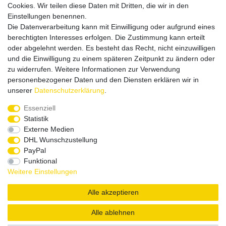
Cookies. Wir teilen diese Daten mit Dritten, die wir in den
Einstellungen benennen.
Die Datenverarbeitung kann mit Einwilligung oder aufgrund eines
Versandpartner
berechtigten Interesses erfolgen. Die Zustimmung kann erteilt
oder abgelehnt werden. Es besteht das Recht, nicht einzuwilligen
und die Einwilligung zu einem späteren Zeitpunkt zu ändern oder
zu widerrufen. Weitere Informationen zur Verwendung
personenbezogener Daten und den Diensten erklären wir in
unserer
Daten­schutz­erklärung
.
Service & Kontakt
Essenziell
Statistik
Externe Medien
Rufen Sie uns an unter:
DHL Wunschzustellung
0375 - 21459172
PayPal
Funktional
Weitere Einstellungen
|
|
|
Widerrufsrecht
Datenschutzerklärung
AGB
Impressum
Alle akzeptieren
Copyright by König Design
Alle ablehnen
DESIGNED BY
KS-COMMERCE