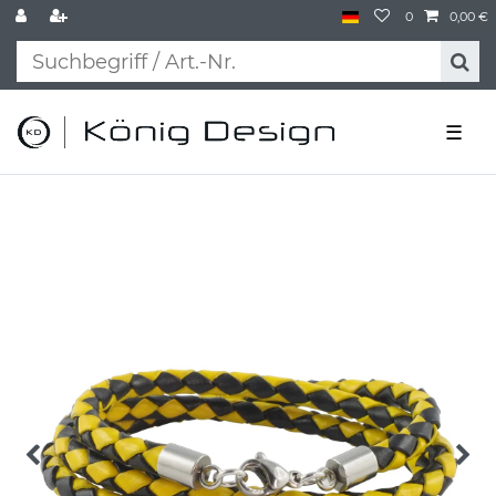
0
0,00 €
☰