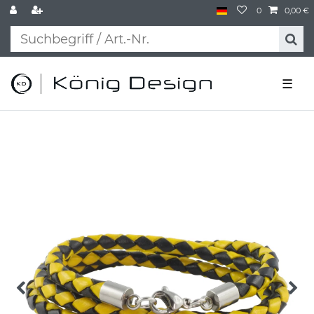
0
0,00 €
☰