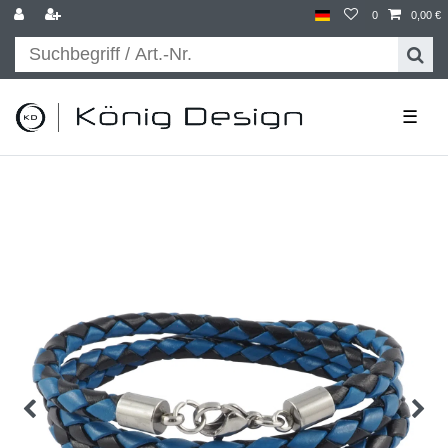
0
0,00 €
☰