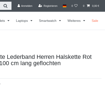
Anmelden
Registrieren
0
0
0,00 €
lets
Laptops
Smartwatch
Weiteres
Sale
te Lederband Herren Halskette Rot
100 cm lang geflochten
r