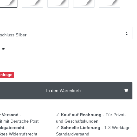
T
*
€
Anfrage
In den Warenkorb
r Versand
-
✓
Kauf auf Rechnung
- Für Privat-
t mit Deutsche Post
und Geschäftskunden
ckgaberecht
-
✓
Schnelle Lieferung
- 1-3 Werktage
tes Widerrufsrecht
Standardversand