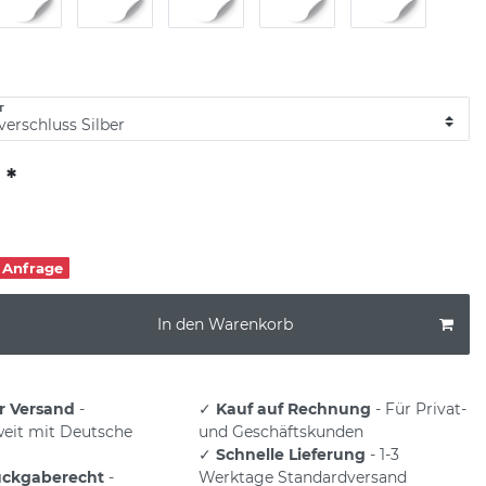
T
*
€
f Anfrage
In den Warenkorb
r Versand
-
✓
Kauf auf Rechnung
- Für Privat-
eit mit Deutsche
und Geschäftskunden
✓
Schnelle Lieferung
- 1-3
ückgaberecht
-
Werktage Standardversand