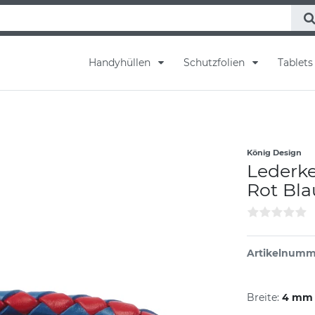
Handyhüllen
Schutzfolien
Tablet
König Design
Lederke
Rot Bla
Artikelnumm
Breite:
4 mm