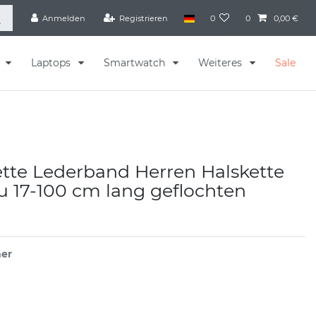
Anmelden
Registrieren
0
0
0,00 €
s
Laptops
Smartwatch
Weiteres
Sale
tte Lederband Herren Halskette
u 17-100 cm lang geflochten
er