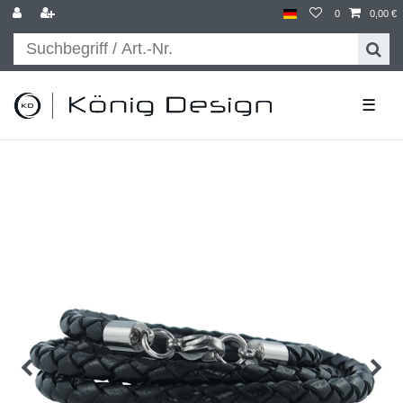
0
0,00 €
☰