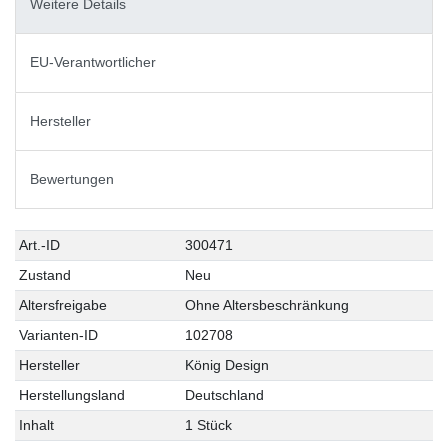
Weitere Details
EU-Verantwortlicher
Hersteller
Bewertungen
Technisches
Wert
Art.-ID
300471
Merkmal
Zustand
Neu
Altersfreigabe
Ohne Altersbeschränkung
Varianten-ID
102708
Hersteller
König Design
Herstellungsland
Deutschland
Inhalt
1 Stück