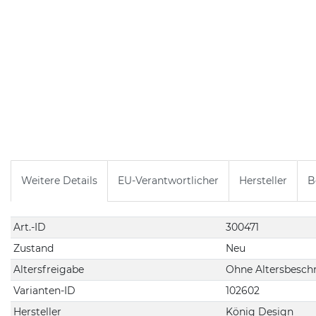
Weitere Details
EU-Verantwortlicher
Hersteller
B
Technisches
Wert
Art.-ID
300471
Merkmal
Zustand
Neu
Altersfreigabe
Ohne Altersbesch
Varianten-ID
102602
Hersteller
König Design