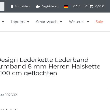
Anmelden
Registrieren
0
0
0,00 €
s
Laptops
Smartwatch
Weiteres
Sale
Design Lederkette Lederband
Armband 8 mm Herren Halskette
 100 cm geflochten
mer
102602