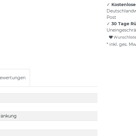
✓
Kostenlose
Deutschlandw
Post
✓
30 Tage R
Uneingeschrä
Wunschlist
* inkl. ges. Mw
ewertungen
ränkung