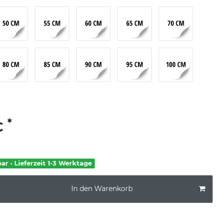
*
€
bar · Lieferzeit 1-3 Werktage
In den Warenkorb