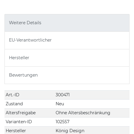
Weitere Details
EU-Verantwortlicher
Hersteller
Bewertungen
Technisches
Wert
Art.-ID
300471
Merkmal
Zustand
Neu
Altersfreigabe
Ohne Altersbeschränkung
Varianten-ID
102557
Hersteller
König Design