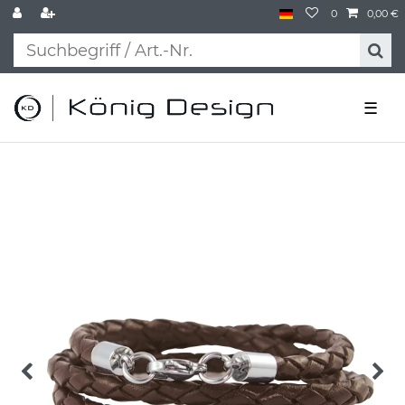
0
0,00 €
☰