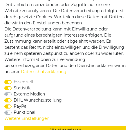
Drittanbietern einzubinden oder Zugriffe auf unsere
Website zu analysieren. Die Datenverarbeitung erfolgt erst
durch gesetzte Cookies. Wir teilen diese Daten mit Dritten,
die wir in den Einstellungen benennen.
Die Datenverarbeitung kann mit Einwilligung oder
Versandpartner
aufgrund eines berechtigten Interesses erfolgen. Die
Zustimmung kann erteilt oder abgelehnt werden. Es
besteht das Recht, nicht einzuwilligen und die Einwilligung
zu einem späteren Zeitpunkt zu ändern oder zu widerrufen.
Weitere Informationen zur Verwendung
personenbezogener Daten und den Diensten erklären wir in
Service & Kontakt
unserer
Daten­schutz­erklärung
.
Essenziell
Rufen Sie uns an unter:
Statistik
0375 - 21459172
Externe Medien
DHL Wunschzustellung
PayPal
Funktional
|
|
|
Widerrufsrecht
Datenschutzerklärung
AGB
Weitere Einstellungen
Impressum