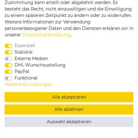
Zustimmung kann erteilt oder abgelehnt werden. Es
besteht das Recht, nicht einzuwilligen und die Einwilligung
zu einem späteren Zeitpunkt zu ändern oder zu widerrufen.
Weitere Informationen zur Verwendung
personenbezogener Daten und den Diensten erklären wir in
Service & Kontakt
unserer
Daten­schutz­erklärung
.
Essenziell
Rufen Sie uns an unter:
Statistik
0375 - 21459172
Externe Medien
DHL Wunschzustellung
PayPal
Funktional
|
|
|
Widerrufsrecht
Datenschutzerklärung
AGB
Weitere Einstellungen
Impressum
Alle akzeptieren
Copyright by König Design
Alle ablehnen
DESIGNED BY
KS-COMMERCE
Auswahl akzeptieren