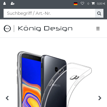
0
0,00 €
☰