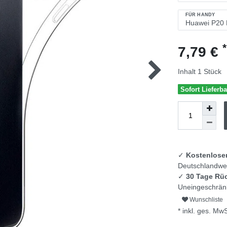
FÜR HANDY
*
7,79 €
Inhalt
1
Stück
Sofort Lieferba
✓
Kostenlose
Deutschlandwei
✓
30 Tage Rü
Uneingeschränk
Wunschliste
* inkl. ges. MwS