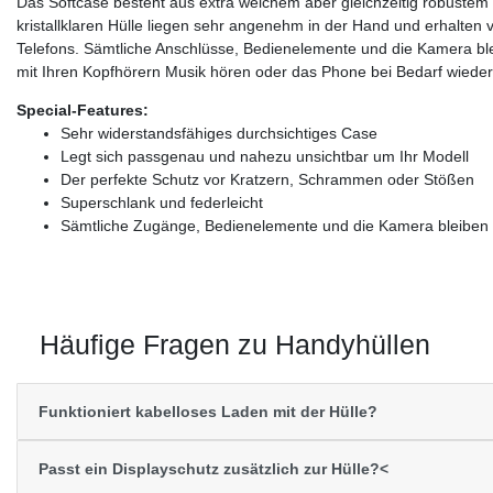
Das Softcase besteht aus extra weichem aber gleichzeitig robuste
kristallklaren Hülle liegen sehr angenehm in der Hand und erhalten v
Telefons. Sämtliche Anschlüsse, Bedienelemente und die Kamera blei
mit Ihren Kopfhörern Musik hören oder das Phone bei Bedarf wiede
Special-Features:
Sehr widerstandsfähiges durchsichtiges Case
Legt sich passgenau und nahezu unsichtbar um Ihr Modell
Der perfekte Schutz vor Kratzern, Schrammen oder Stößen
Superschlank und federleicht
Sämtliche Zugänge, Bedienelemente und die Kamera bleiben v
Häufige Fragen zu Handyhüllen
Funktioniert kabelloses Laden mit der Hülle?
Passt ein Displayschutz zusätzlich zur Hülle?<