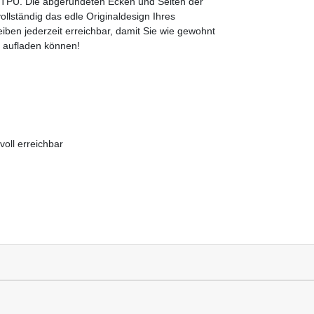
m TPU. Die abgerundeten Ecken und Seiten der
ollständig das edle Originaldesign Ihres
ben jederzeit erreichbar, damit Sie wie gewohnt
r aufladen können!
oll erreichbar