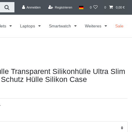
Anmelden
Registrieren
0
0
0,00 €
lets
Laptops
Smartwatch
Weiteres
Sale
le Transparent Silikonhülle Ultra Slim
Schutz Hülle Silikon Case
r