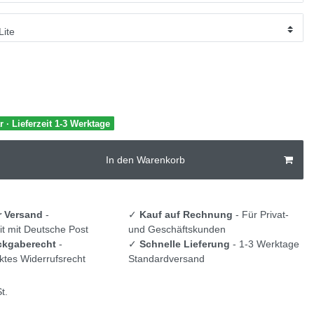
r · Lieferzeit 1-3 Werktage
In den Warenkorb
r Versand
-
✓
Kauf auf Rechnung
- Für Privat-
t mit Deutsche Post
und Geschäftskunden
ckgaberecht
-
✓
Schnelle Lieferung
- 1-3 Werktage
tes Widerrufsrecht
Standardversand
t.