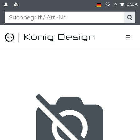
0
0,00 €
☰