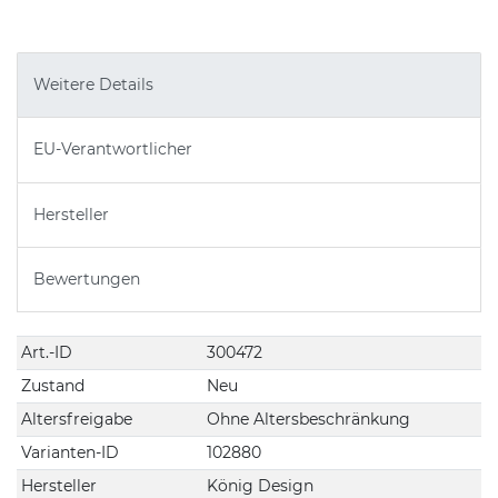
Weitere Details
EU-Verantwortlicher
Hersteller
Bewertungen
Technisches
Wert
Art.-ID
300472
Merkmal
Zustand
Neu
Altersfreigabe
Ohne Altersbeschränkung
Varianten-ID
102880
Hersteller
König Design