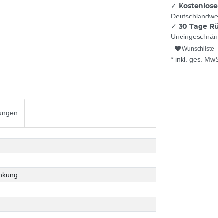
Kostenlose
✓
Deutschlandwei
30 Tage R
✓
Uneingeschränk
Wunschliste
* inkl. ges. MwS
ungen
änkung