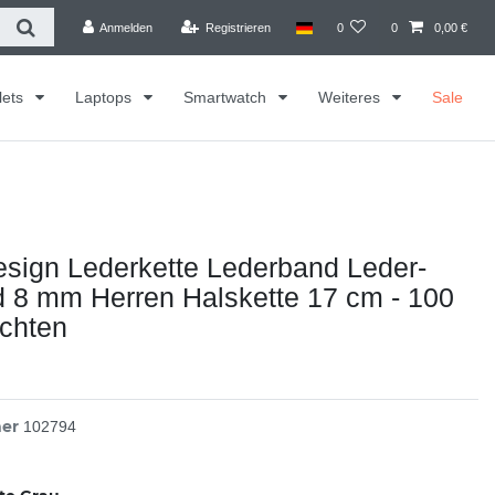
Anmelden
Registrieren
0
0
0,00 €
lets
Laptops
Smartwatch
Weiteres
Sale
sign Lederkette Lederband Leder-
 8 mm Herren Halskette 17 cm - 100
ochten
mer
102794