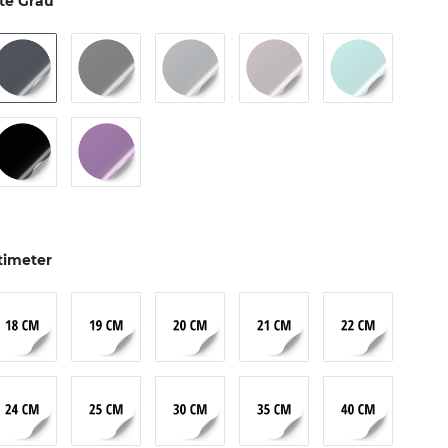
te Grau
timeter