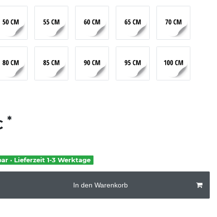
*
€
bar · Lieferzeit 1-3 Werktage
In den Warenkorb