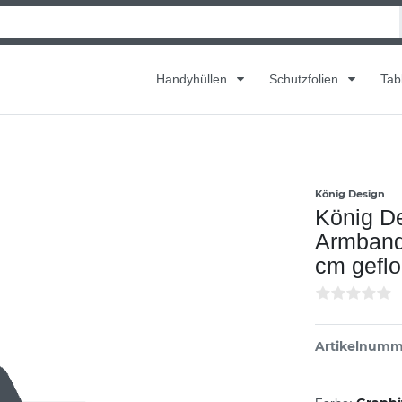
Handyhüllen
Schutzfolien
Tab
König Design
König De
Armband
cm gefl
Artikelnum