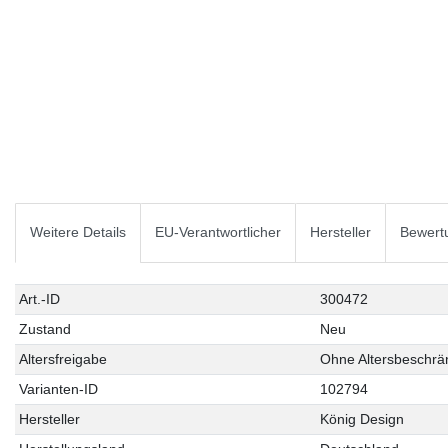
Weitere Details
EU-Verantwortlicher
Hersteller
Bewert
Technisches
Wert
Art.-ID
300472
Merkmal
Zustand
Neu
Altersfreigabe
Ohne Altersbeschr
Varianten-ID
102794
Hersteller
König Design