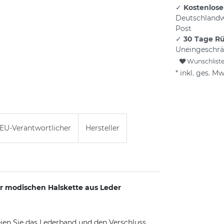
✓
Kostenlose
Deutschlandw
Post
✓
30 Tage R
Uneingeschrä
Wunschlist
* inkl. ges. Mw
EU-Verantwortlicher
Hersteller
er modischen Halskette aus Leder
eien Sie das Lederband und den Verschluss