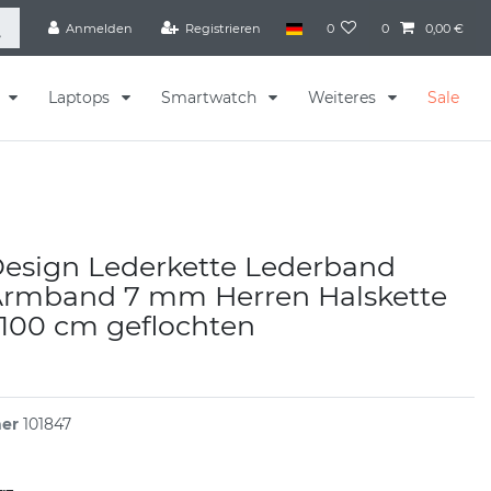
Anmelden
Registrieren
0
0
0,00 €
s
Laptops
Smartwatch
Weiteres
Sale
Design Lederkette Lederband
Armband 7 mm Herren Halskette
 100 cm geflochten
mer
101847