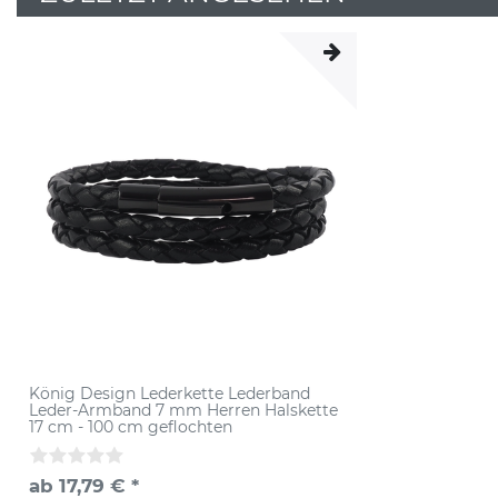
König Design Lederkette Lederband
Leder-Armband 7 mm Herren Halskette
17 cm - 100 cm geflochten
ab 17,79 € *