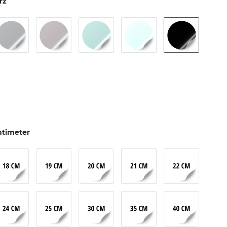
rz
ntimeter