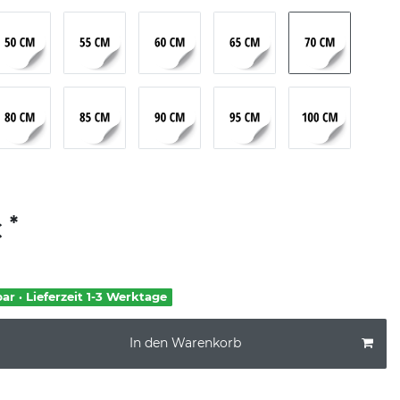
*
€
bar · Lieferzeit 1-3 Werktage
In den Warenkorb