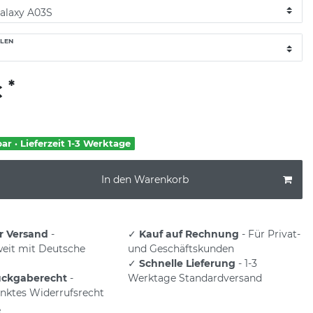
LEN
*
€
bar · Lieferzeit 1-3 Werktage
In den Warenkorb
r Versand
-
✓
Kauf auf Rechnung
- Für Privat-
eit mit Deutsche
und Geschäftskunden
✓
Schnelle Lieferung
- 1-3
ückgaberecht
-
Werktage Standardversand
nktes Widerrufsrecht
e