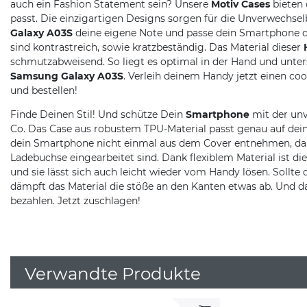
auch ein Fashion Statement sein? Unsere
Motiv Cases
bieten 
passt. Die einzigartigen Designs sorgen für die Unverwechse
Galaxy A03S
deine eigene Note und passe dein Smartphone de
sind kontrastreich, sowie kratzbeständig. Das Material dieser
schmutzabweisend. So liegt es optimal in der Hand und unte
Samsung Galaxy A03S
. Verleih deinem Handy jetzt einen co
und bestellen!
Finde Deinen Stil! Und schütze Dein
Smartphone
mit der unv
Co. Das Case aus robustem TPU-Material passt genau auf dein
dein Smartphone nicht einmal aus dem Cover entnehmen, da a
Ladebuchse eingearbeitet sind. Dank flexiblem Material ist 
und sie lässt sich auch leicht wieder vom Handy lösen. Sollte 
dämpft das Material die stöße an den Kanten etwas ab. Und d
bezahlen. Jetzt zuschlagen!
Verwandte Produkte