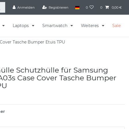
Anmelden
Registrieren
0
0
0,00 €
s
Laptops
Smartwatch
Weiteres
Sale
 Cover Tasche Bumper Etuis TPU
ülle Schutzhülle für Samsung
 A03s Case Cover Tasche Bumper
PU
er