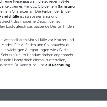
dir eine Riesenauswahl die zu jedem Style
lbarkeit deines Handys. Gib deinem
Samsung
inem Charakter an. Die Farben der Bilder
Handyhülle
ist strapazierfähig und
rstreicht das moderne Design deines
olen Look, gleich das passende Design finden
erwechselbaren Motiv Hülle vor Kratzer und
 Modell. Für Aufladen und Co. brauchst du
lle wichtigen Aussparungen wie z.B. die
die Schutzhülle im Handumdrehen angebracht,
dir dein Handy doch einmal runterfallen,
as beste, Du kannst bei uns
auf Rechnung