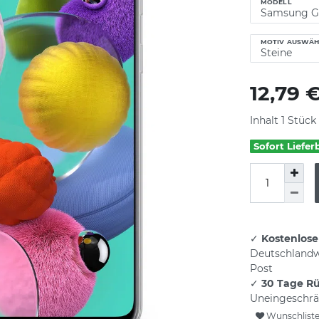
MODELL
MOTIV AUSWÄH
12,79 
Inhalt
1
Stück
Sofort Liefer
✓
Kostenlose
Deutschlandw
Post
✓
30 Tage R
Uneingeschrä
Wunschlist