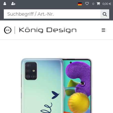
0
0,00 €
☰