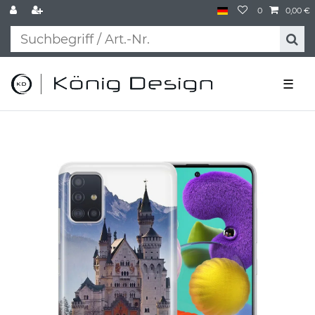
0
0,00 €
☰