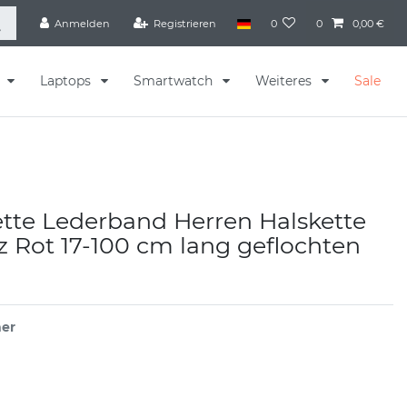
Anmelden
Registrieren
0
0
0,00 €
s
Laptops
Smartwatch
Weiteres
Sale
tte Lederband Herren Halskette
 Rot 17-100 cm lang geflochten
er