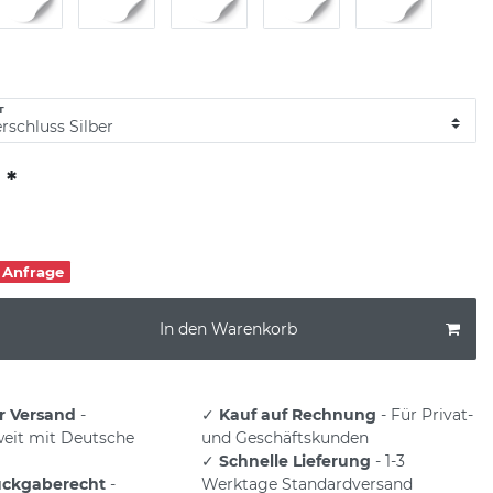
T
*
€
f Anfrage
In den Warenkorb
r Versand
-
✓
Kauf auf Rechnung
- Für Privat-
eit mit Deutsche
und Geschäftskunden
✓
Schnelle Lieferung
- 1-3
ückgaberecht
-
Werktage Standardversand