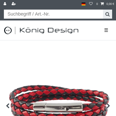
0
0,00 €
☰