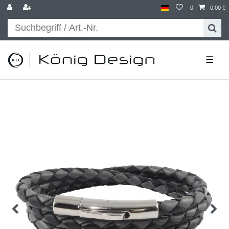
0
0,00 €
☰