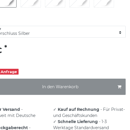
T
*
€
f Anfrage
In den Warenkorb
r Versand
-
✓
Kauf auf Rechnung
- Für Privat-
eit mit Deutsche
und Geschäftskunden
✓
Schnelle Lieferung
- 1-3
ückgaberecht
-
Werktage Standardversand