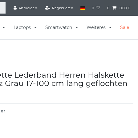
Anmelden
Registrieren
0
0
0,00 €
s
Laptops
Smartwatch
Weiteres
Sale
tte Lederband Herren Halskette
 Grau 17-100 cm lang geflochten
er