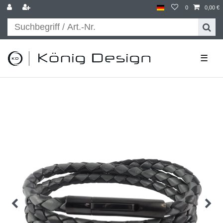
0
0,00 €
☰